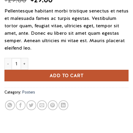
2
price
price
out
Pellentesque habitant morbi tristique senectus et netus
was:
is:
of 5
based
et malesuada fames ac turpis egestas. Vestibulum
$29.00.
$29.00.
on
tortor quam, feugiat vitae, ultricies eget, tempor sit
customer
ratings
amet, ante. Donec eu libero sit amet quam egestas
semper. Aenean ultricies mi vitae est. Mauris placerat
eleifend leo.
Premium Quality quantity
ADD TO CART
Category:
Posters