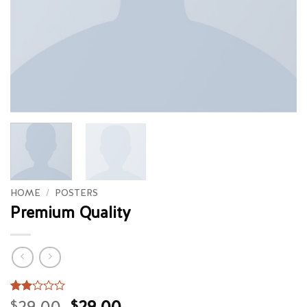
HOME
/
POSTERS
Premium Quality
Original
Current
Rated
2
29.00
29.00
$
$